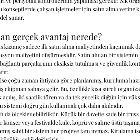
rı ve periyodik kontrollerinin yapılması gerekir. Sık org
 konseptlerde çalışan işletmeler için satın alma yerine 
del sunar.
dan gerçek avantaj nerede?
s kazanç sadece ilk satın alma maliyetinden kaçınmak deği
syon maliyetini düşürmesidir. Satın alınan bir sistemin n
bağlantı parçalarının eksiksiz tutulması ve güvenlik kon
rır.
se çoğu zaman ihtiyaca göre planlanmış, kuruluma hazır
ş ekipman sahaya gelir. Bu, özellikle kısa süreli organiz
 açılış, iki saatlik tören ya da tek gecelik düğün için yük
 sistemi doğru gün kullanmak çok daha akılcıdır.
ı da ölçeklenebilirliktir. Küçük bir davette sade bir truss
r konser veya festivalde kule, köprü ve sahne üstü taşım
ınmış sabit bir sistem her projeye tam uymaz. Kiralama ise
küçülür, şekil değiştirir.