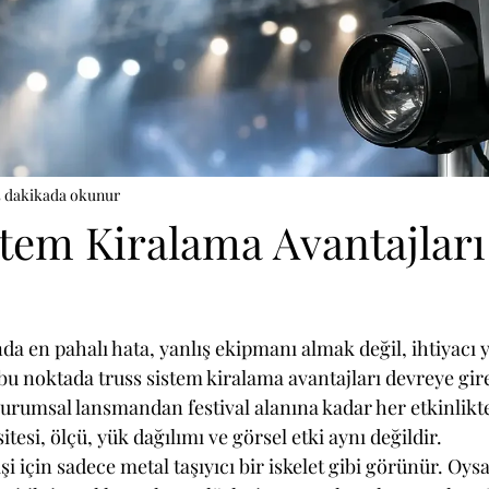
5 dakikada okunur
stem Kiralama Avantajları
a en pahalı hata, yanlış ekipmanı almak değil, ihtiyacı y
u noktada truss sistem kiralama avantajları devreye gir
rumsal lansmandan festival alanına kadar her etkinlikte
tesi, ölçü, yük dağılımı ve görsel etki aynı değildir.
i için sadece metal taşıyıcı bir iskelet gibi görünür. Oysa