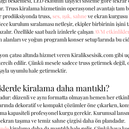
ığı beklemesi, LED ekibinin taşıyıcı sisteme göre tekrar 
ır. Truss kiralama hizmetinin operasyonel avantajı tam 
 prodüksiyonda truss, 
ses, ışık, sahne
 ve ekran kurgusu 
ylece kurulum sıralaması netleşir, ekipler birbirinin işini
lır. Özellikle saat bazlı izinlerle çalışan 
AVM etkinlikler
n alanları ve yoğun programlı konser setup'larında bu cid
n çatısı altında hizmet veren Kiraliksesisik.com gibi uç
ercih edilir. Çünkü mesele sadece truss getirmek değil, o
şıyla uyumlu hale getirmektir.
klerde kiralama daha mantıklı?
dur: düzenli ve aynı formatta olmayan hemen her etkinl
rında dekoratif ve kompakt çözümler öne çıkarken, konse
ıma kapasiteli profesyonel kurgu gerekir. Kurumsal lans
kran taşıma ve temiz sahne çizgisi daha ön plandadır.
inde
 kiralama daha da mantıklı hale gelir. Çünkü hava koşu