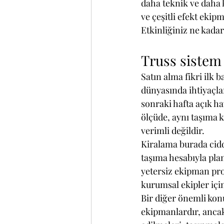
daha teknik ve daha k
ve çeşitli efekt ekip
Etkinliğiniz ne kadar
Truss sistem 
Satın alma fikri ilk 
dünyasında ihtiyaçlar 
sonraki hafta açık ha
ölçüde, aynı taşıma 
verimli değildir.
Kiralama burada ciddi
taşıma hesabıyla pla
yetersiz ekipman pro
kurumsal ekipler içi
Bir diğer önemli kon
ekipmanlardır, ancak