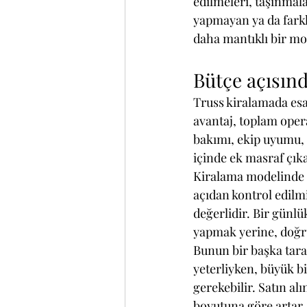
edilmeleri, taşınmala
yapmayan ya da farklı
daha mantıklı bir mo
Bütçe açısın
Truss kiralamada esa
avantaj, toplam opera
bakımı, ekip uyumu, 
içinde ek masraf çıka
Kiralama modelinde i
açıdan kontrol edilmi
değerlidir. Bir günlük
yapmak yerine, doğru
Bunun bir başka taraf
yeterliyken, büyük bi
gerekebilir. Satın al
boyutuna göre artar, 