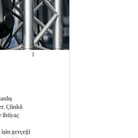
anlış 
er. Çünkü 
 ihtiyaç 
 işin gerçeği 