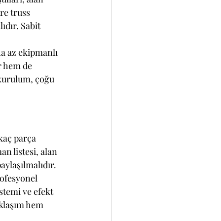
re truss 
ıdır. Sabit 
a az ekipmanlı 
r hem de 
 kurulum, çoğu 
 kaç parça 
n listesi, alan 
paylaşılmalıdır.
rofesyonel 
stemi ve efekt 
aklaşım hem 