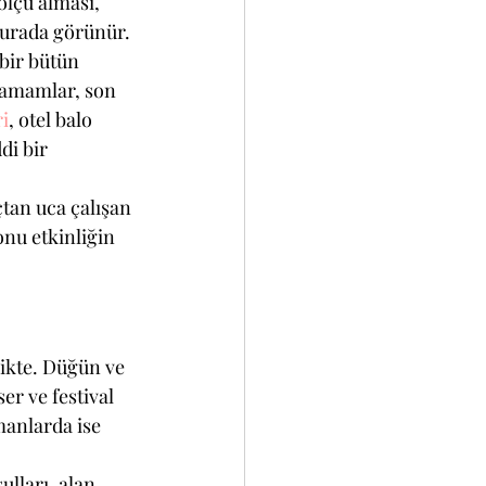
ölçü alması, 
burada görünür.
bir bütün 
 tamamlar, son 
i
, otel balo 
di bir 
tan uca çalışan 
nu etkinliğin 
ikte. Düğün ve 
r ve festival 
manlarda ise 
lları, alan 