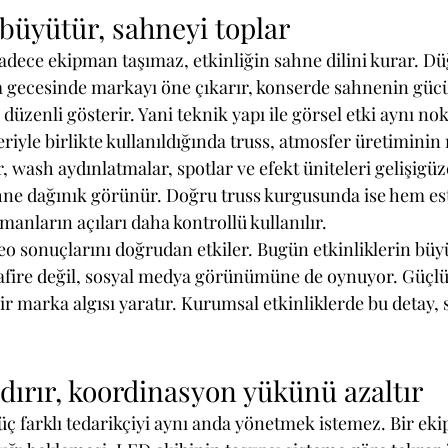
 büyütür, sahneyi toplar
 sadece ekipman taşımaz, etkinliğin sahne dilini kurar. Dü
la gecesinde markayı öne çıkarır, konserde sahnenin gücü
 düzenli gösterir. Yani teknik yapı ile görsel etki aynı nok
leriyle birlikte kullanıldığında truss, atmosfer üretimini
r, wash aydınlatmalar, spotlar ve efekt üniteleri gelişigüz
ahne dağınık görünür. Doğru truss kurgusunda ise hem es
anların açıları daha kontrollü kullanılır.
deo sonuçlarını doğrudan etkiler. Bugün etkinliklerin bü
afire değil, sosyal medya görünümüne de oynuyor. Güçlü
ir marka algısı yaratır. Kurumsal etkinliklerde bu detay,
ırır, koordinasyon yükünü azaltır
üç farklı tedarikçiyi aynı anda yönetmek istemez. Bir eki