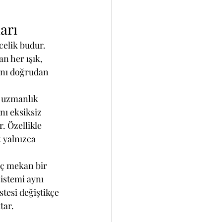
arı
celik budur. 
n her ışık, 
ını doğrudan 
e uzmanlık 
nı eksiksiz 
 Özellikle 
 yalnızca 
İç mekan bir 
istemi aynı 
tesi değiştikçe 
tar.