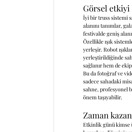
Görsel etkiyi
İyi bir truss sistemi
alanını tanımlar, ga
festivalde geniş alanı
Özellikle ışık sistem
yerleşir. Robot ışıkla
yerleştirildiğinde s
sağlanır hem de ekipm
Bu da fotoğraf ve vi
sadece sahadaki mis
sahne, profesyonel b
önem taşıyabilir.
Zaman kazand
Etkinlik günü kimse 