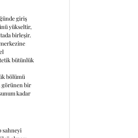
ğünde giriş 
nü yükseltir, 
tada birleşir.
n merkezine 
el 
tetik bütünlük 
yük bölümü 
 görünen bir 
 sunum kadar 
p sahneyi 