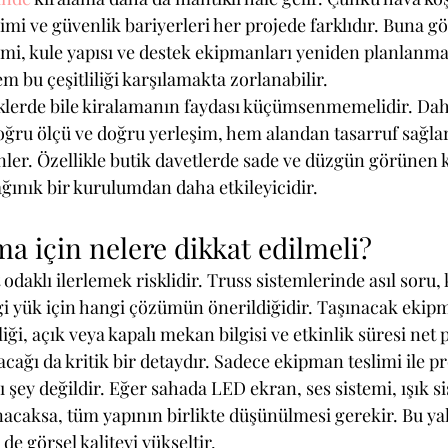
şimi ve güvenlik bariyerleri her projede farklıdır. Buna gö
emi, kule yapısı ve destek ekipmanları yeniden planlanmal
em bu çeşitliliği karşılamakta zorlanabilir.
iklerde bile kiralamanın faydası küçümsenmemelidir. Dah
oğru ölçü ve doğru yerleşim, hem alandan tasarruf sağla
önler. Özellikle butik davetlerde sade ve düzgün görünen
ınık bir kurulumdan daha etkileyicidir.
a için nelere dikkat edilmeli?
 odaklı ilerlemek risklidir. Truss sistemlerinde asıl soru,
gi yük için hangi çözümün önerildiğidir. Taşınacak ekipma
iği, açık veya kapalı mekan bilgisi ve etkinlik süresi net 
ağı da kritik bir detaydır. Sadece ekipman teslimi ile p
şey değildir. Eğer sahada LED ekran, ses sistemi, ışık si
acaksa, tüm yapının birlikte düşünülmesi gerekir. Bu y
de görsel kaliteyi yükseltir.