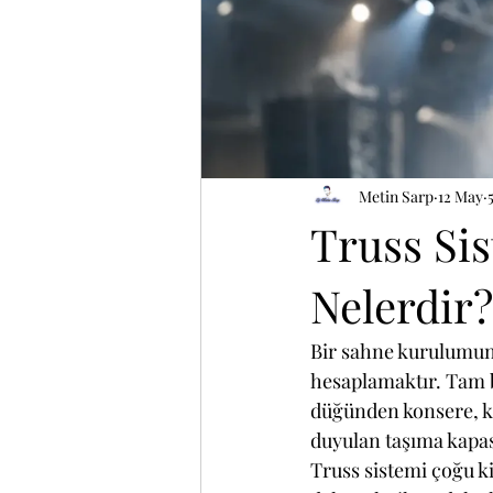
Metin Sarp
12 May
Truss Si
Nelerdir?
Bir sahne kurulumund
hesaplamaktır. Tam b
düğünden konsere, ku
duyulan taşıma kapasi
Truss sistemi çoğu kiş