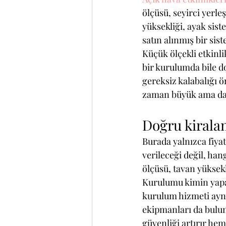
ölçüsü, seyirci yerle
yüksekliği, ayak sist
satın alınmış bir sist
Küçük ölçekli etkinl
bir kurulumda bile d
gereksiz kalabalığı 
zaman büyük ama dağ
Doğru kiralam
Burada yalnızca fiyat
verileceği değil, han
ölçüsü, tavan yüksekl
Kurulumu kimin yapac
kurulum hizmeti aynı 
ekipmanları da bulun
güvenliği artırır hem 