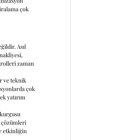
anizasyon 
kiralama çok 
ldir. Asıl 
akliyesi, 
trolleri zaman 
 ve teknik 
asyonlarda çok 
sek yatırım 
 kurgusu 
a çözümleri 
 etkinliğin 