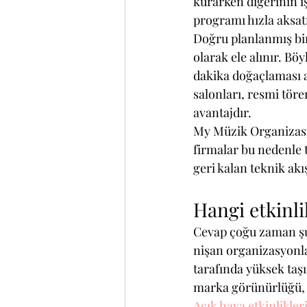
kurarken diğerinin ış
programı hızla aksat
Doğru planlanmış bir
olarak ele alınır. Bö
dakika doğaçlaması aza
salonları, resmi töre
avantajdır.
My Müzik Organizasyo
firmalar bu nedenle t
geri kalan teknik akı
Hangi etkinli
Cevap çoğu zaman şu
nişan organizasyonla
tarafında yüksek taş
marka görünürlüğü, e
Açık hava etkinlikler