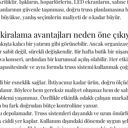
ritiktir. Işıkların, hoparlörlerin, LED ekranların, sahne 
manlarının güvenle taşınması, doğru truss planlamasına ba
 büyükse, yanlış seçimlerin maliyeti de o kadar büyür.
kiralama avantajları neden öne çıkı
bakışta kalıcı bir yatırım gibi görünebilir. Ancak organiza
sabit değil, sürekli değişkendir. Bir hafta butik bir nişan
va konseri, ardından bir kurumsal açılış olabilir. Her etki
kapasitesinde ve aynı formda truss sistemi kullanmak ço
 bir esneklik sağlar. İhtiyacınız kadar ürün, doğru ölçü
nlanır. Böylece hem gereksiz maliyet oluşmaz hem de sah
blemi yaşanmaz. Özellikle etkinlik odaklı çalışan markala
n bu fark doğrudan bütçe kontrolüne yansır.
u depolamadır. Truss sistemleri dayanıklı ve uzun ömürl
 ciddi yer kaplar. Kullanım dışındaki dönemde uygun şe