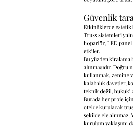
Güvenlik tara
Etkinliklerde estetik
Truss sistemleri yaln
hoparlör, LED panel 
etkiler.
Bu yüzden kiralama h
alınmasıdır. Doğru no
kullanmak, zemine ve
kalabalık davetler, k
teknik değil, hukuki
Burada her proje içi
otelde kurulacak trus
şekilde ele alınmaz. 
kurulum yaklaşımı da