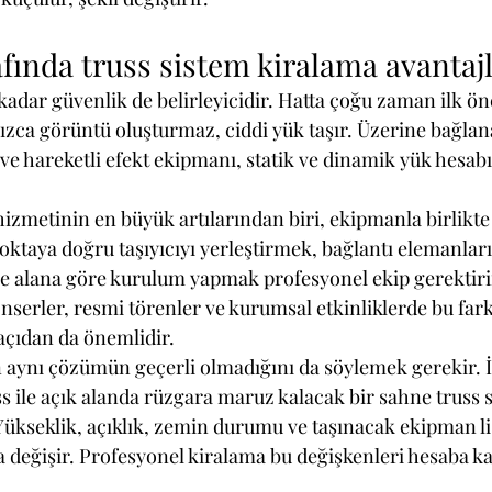
fında truss sistem kiralama avantajl
 kadar güvenlik de belirleyicidir. Hatta çoğu zaman ilk ön
ızca görüntü oluşturmaz, ciddi yük taşır. Üzerine bağlana
ve hareketli efekt ekipmanı, statik ve dinamik yük hesab
izmetinin en büyük artılarından biri, ekipmanla birlikt
ktaya doğru taşıyıcıyı yerleştirmek, bağlantı elemanları
 alana göre kurulum yapmak profesyonel ekip gerektirir.
onserler, resmi törenler ve kurumsal etkinliklerde bu fark
 açıdan da önemlidir.
n aynı çözümün geçerli olmadığını da söylemek gerekir. 
s ile açık alanda rüzgara maruz kalacak bir sahne truss s
Yükseklik, açıklık, zemin durumu ve taşınacak ekipman lis
 değişir. Profesyonel kiralama bu değişkenleri hesaba ka