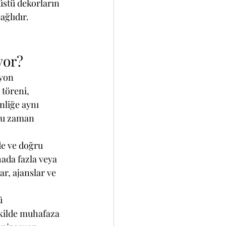
üstü dekorların 
ğlıdır. 
yor?
syon 
 töreni, 
nliğe aynı 
ğu zaman 
de ve doğru 
ada fazla veya 
r, ajanslar ve 
ü 
kilde muhafaza 