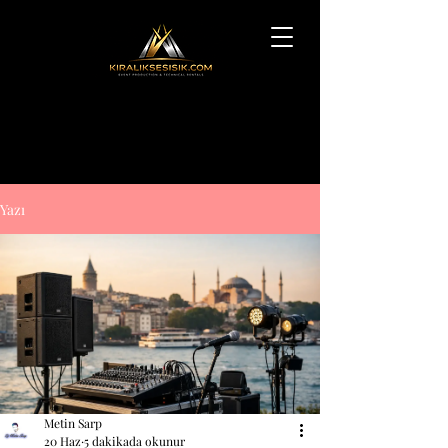
Yazı
Metin Sarp
20 Haz
5 dakikada okunur