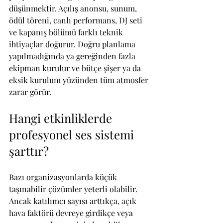
düşünmektir. Açılış anonsu, sunum, 
ödül töreni, canlı performans, DJ seti 
ve kapanış bölümü farklı teknik 
ihtiyaçlar doğurur. Doğru planlama 
yapılmadığında ya gereğinden fazla 
ekipman kurulur ve bütçe şişer ya da 
eksik kurulum yüzünden tüm atmosfer 
zarar görür.
Hangi etkinliklerde 
profesyonel ses sistemi 
şarttır?
Bazı organizasyonlarda küçük 
taşınabilir çözümler yeterli olabilir. 
Ancak katılımcı sayısı arttıkça, açık 
hava faktörü devreye girdikçe veya 