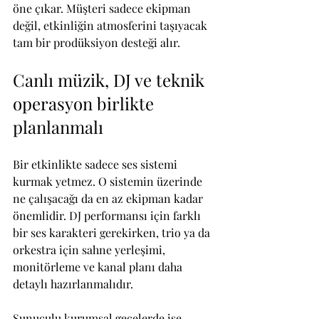
öne çıkar. Müşteri sadece ekipman 
değil, etkinliğin atmosferini taşıyacak 
tam bir prodüksiyon desteği alır.
Canlı müzik, DJ ve teknik 
operasyon birlikte 
planlanmalı
Bir etkinlikte sadece ses sistemi 
kurmak yetmez. O sistemin üzerinde 
ne çalışacağı da en az ekipman kadar 
önemlidir. DJ performansı için farklı 
bir ses karakteri gerekirken, trio ya da 
orkestra için sahne yerleşimi, 
monitörleme ve kanal planı daha 
detaylı hazırlanmalıdır.
Sunuculu kurumsal gecelerde ise 