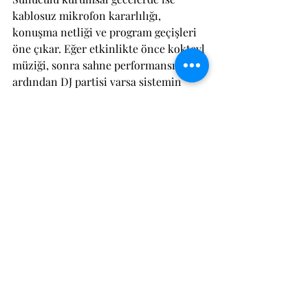
kablosuz mikrofon kararlılığı, 
konuşma netliği ve program geçişleri 
öne çıkar. Eğer etkinlikte önce kokteyl 
müziği, sonra sahne performansı, 
ardından DJ partisi varsa sistemin 
buna göre esnek kurgulanması gerekir. 
İşte profesyonel hizmet tam burada 
devreye girer. Ekipman sahneye 
bırakılıp gidilmez. Ses akışı etkinliğin 
temposuna göre yönetilir.
Tonmaister desteği neden fark 
yaratır?
Kaliteli hoparlör tek başına yeterli 
değildir. Sesin kontrol edilmesi 
gerekir. Tonmaister ya da deneyimli 
ses operatörü, mikrofon seviyelerini, 