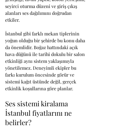
seyirci oturma düzeni ve giriş çıkış 
alanları ses dağılımını doğrudan 
etkiler.
İstanbul gibi farklı mekan tiplerinin 
yoğun olduğu bir şehirde bu konu daha 
da önemlidir. Boğaz hattındaki açık 
hava düğünü ile tarihi dokulu bir salon 
etkinliği aynı sistem yaklaşımıyla 
yönetilemez. Deneyimli ekipler bu 
farkı kurulum öncesinde görür ve 
sistemi kağıt üstünde değil, gerçek 
etkinlik koşullarına göre planlar.
Ses sistemi kiralama 
İstanbul fiyatlarını ne 
belirler?