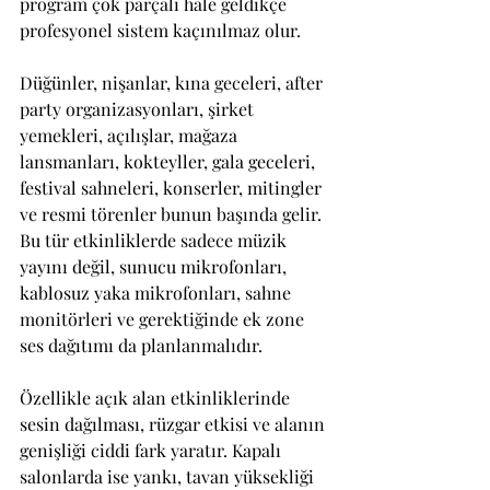
program çok parçalı hale geldikçe 
profesyonel sistem kaçınılmaz olur.
Düğünler, nişanlar, kına geceleri, after 
party organizasyonları, şirket 
yemekleri, açılışlar, mağaza 
lansmanları, kokteyller, gala geceleri, 
festival sahneleri, konserler, mitingler 
ve resmi törenler bunun başında gelir. 
Bu tür etkinliklerde sadece müzik 
yayını değil, sunucu mikrofonları, 
kablosuz yaka mikrofonları, sahne 
monitörleri ve gerektiğinde ek zone 
ses dağıtımı da planlanmalıdır.
Özellikle açık alan etkinliklerinde 
sesin dağılması, rüzgar etkisi ve alanın 
genişliği ciddi fark yaratır. Kapalı 
salonlarda ise yankı, tavan yüksekliği 