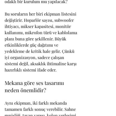
odaklı bir kurulum mu yapılacak?
Bu soruların her biri ekipman listesini 
değiştirir. Hoparlör sayısı, subwoofer 
ihtiyacı, mikser kapasitesi, monitör 
kullanımı, mikrofon türü ve kablolama 
planı buna göre şekillenir. Büyük 
etkinliklerde güç dağıtımı ve 
yedekleme de kritik hale gelir. Çünkü 
iyi organizasyon, sadece çalışan 
sistemi değil, aksaklık ihtimaline karşı 
hazırlıklı sistemi ifade eder.
Mekana göre ses tasarımı 
neden önemlidir?
Aynı ekipman, iki farklı mekanda 
tamamen farklı sonuç verebilir. Sahne 
genişliği, tavan yapısı, kolon yerleşimi, 