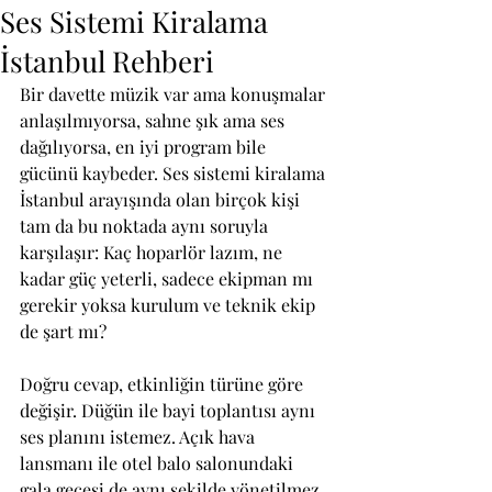
Ses Sistemi Kiralama
İstanbul Rehberi
Bir davette müzik var ama konuşmalar 
anlaşılmıyorsa, sahne şık ama ses 
dağılıyorsa, en iyi program bile 
gücünü kaybeder. Ses sistemi kiralama 
İstanbul arayışında olan birçok kişi 
tam da bu noktada aynı soruyla 
karşılaşır: Kaç hoparlör lazım, ne 
kadar güç yeterli, sadece ekipman mı 
gerekir yoksa kurulum ve teknik ekip 
de şart mı?
Doğru cevap, etkinliğin türüne göre 
değişir. Düğün ile bayi toplantısı aynı 
ses planını istemez. Açık hava 
lansmanı ile otel balo salonundaki 
gala gecesi de aynı şekilde yönetilmez. 