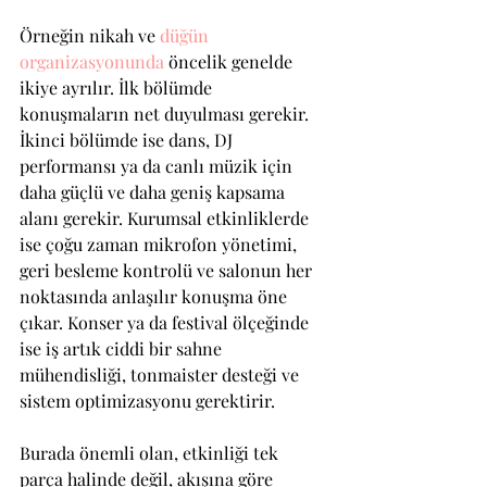
Örneğin nikah ve 
düğün 
organizasyonunda
 öncelik genelde 
ikiye ayrılır. İlk bölümde 
konuşmaların net duyulması gerekir. 
İkinci bölümde ise dans, DJ 
performansı ya da canlı müzik için 
daha güçlü ve daha geniş kapsama 
alanı gerekir. Kurumsal etkinliklerde 
ise çoğu zaman mikrofon yönetimi, 
geri besleme kontrolü ve salonun her 
noktasında anlaşılır konuşma öne 
çıkar. Konser ya da festival ölçeğinde 
ise iş artık ciddi bir sahne 
mühendisliği, tonmaister desteği ve 
sistem optimizasyonu gerektirir.
Burada önemli olan, etkinliği tek 
parça halinde değil, akışına göre 