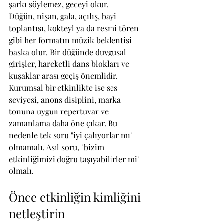
şarkı söylemez, geceyi okur.
Düğün, nişan, gala, açılış, bayi 
toplantısı, kokteyl ya da resmi tören 
gibi her formatın müzik beklentisi 
başka olur. Bir düğünde duygusal 
girişler, hareketli dans blokları ve 
kuşaklar arası geçiş önemlidir. 
Kurumsal bir etkinlikte ise ses 
seviyesi, anons disiplini, marka 
tonuna uygun repertuvar ve 
zamanlama daha öne çıkar. Bu 
nedenle tek soru "iyi çalıyorlar mı" 
olmamalı. Asıl soru, "bizim 
etkinliğimizi doğru taşıyabilirler mi" 
olmalı.
Önce etkinliğin kimliğini 
netleştirin