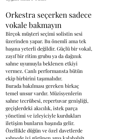
Orkestra seçerken sadece 
vokale bakmayın
Birçok müşteri seçimi solistin sesi 
üzerinden yapar. Bu önemli ama tek 
başına yeterli değildir. Güçlü bir vokal, 
zayıf bir ritim grubu ya da dağınık 
sahne uyumuyla beklenen etkiyi 
vermez. Canlı performansta bütün 
ekip birbirini taşımalıdır.
Burada bakılması gereken birkaç 
temel unsur vardır. Müzisyenlerin 
sahne tecrübesi, repertuvar genişliği, 
geçişlerdeki akıcılık, istek parça 
yönetimi ve izleyiciyle kurdukları 
iletişim bunların başında gelir. 
Özellikle düğün ve özel davetlerde 
sahnede iyi görünen ama kalabalığı 