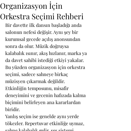
Organizasyon İçin
Orkestra Seçimi Rehberi
Bir davette ilk dansın başladığı anda 
salonun nefesi değişir. Aynı şey bir 
kurumsal gecede açılış anonsundan 
sonra da olur. Müzik doğruysa 
kalabalık ısınır, akış hızlanır, marka ya 
da davet sahibi istediği etkiyi yakalar. 
Bu yüzden organizasyon için orkestra 
seçimi, sadece sahneye birkaç 
müzisyen çıkarmak değildir. 
Etkinliğin temposunu, misafir 
deneyimini ve gecenin hafızada kalma 
biçimini belirleyen ana kararlardan 
biridir.
Yanlış seçim ise genelde aynı yerde 
tökezler. Repertuvar etkinliğe uymaz, 
sahne kalabalık gelir, ses sistemi 