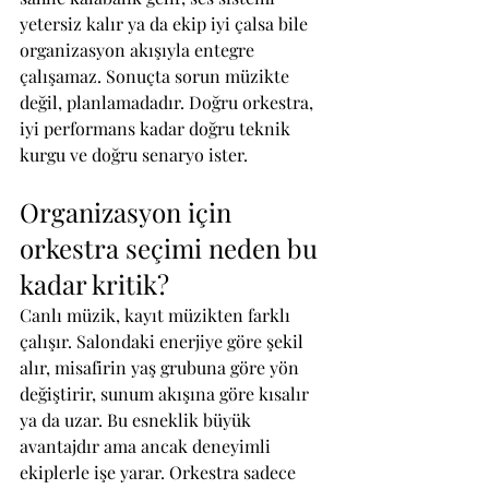
yetersiz kalır ya da ekip iyi çalsa bile 
organizasyon akışıyla entegre 
çalışamaz. Sonuçta sorun müzikte 
değil, planlamadadır. Doğru orkestra, 
iyi performans kadar doğru teknik 
kurgu ve doğru senaryo ister.
Organizasyon için 
orkestra seçimi neden bu 
kadar kritik?
Canlı müzik, kayıt müzikten farklı 
çalışır. Salondaki enerjiye göre şekil 
alır, misafirin yaş grubuna göre yön 
değiştirir, sunum akışına göre kısalır 
ya da uzar. Bu esneklik büyük 
avantajdır ama ancak deneyimli 
ekiplerle işe yarar. Orkestra sadece 