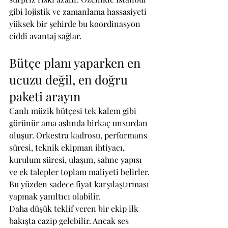
gibi lojistik ve zamanlama hassasiyeti 
yüksek bir şehirde bu koordinasyon 
ciddi avantaj sağlar.
Bütçe planı yaparken en 
ucuzu değil, en doğru 
paketi arayın
Canlı müzik bütçesi tek kalem gibi 
görünür ama aslında birkaç unsurdan 
oluşur. Orkestra kadrosu, performans 
süresi, teknik ekipman ihtiyacı, 
kurulum süresi, ulaşım, sahne yapısı 
ve ek talepler toplam maliyeti belirler. 
Bu yüzden sadece fiyat karşılaştırması 
yapmak yanıltıcı olabilir.
Daha düşük teklif veren bir ekip ilk 
bakışta cazip gelebilir. Ancak ses 