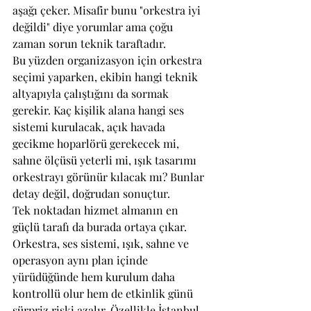
aşağı çeker. Misafir bunu "orkestra iyi 
değildi" diye yorumlar ama çoğu 
zaman sorun teknik taraftadır.
Bu yüzden organizasyon için orkestra 
seçimi yaparken, ekibin hangi teknik 
altyapıyla çalıştığını da sormak 
gerekir. Kaç kişilik alana hangi ses 
sistemi kurulacak, açık havada 
gecikme hoparlörü gerekecek mi, 
sahne ölçüsü yeterli mi, ışık tasarımı 
orkestrayı görünür kılacak mı? Bunlar 
detay değil, doğrudan sonuçtur.
Tek noktadan hizmet almanın en 
güçlü tarafı da burada ortaya çıkar. 
Orkestra, ses sistemi, ışık, sahne ve 
operasyon aynı plan içinde 
yürüdüğünde hem kurulum daha 
kontrollü olur hem de etkinlik günü 
sürpriz riski azalır. Özellikle İstanbul 