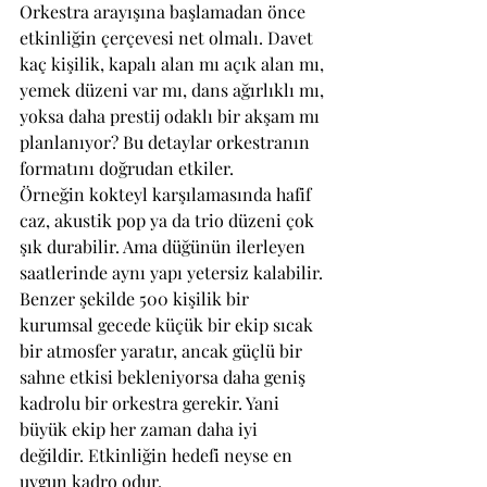
Orkestra arayışına başlamadan önce 
etkinliğin çerçevesi net olmalı. Davet 
kaç kişilik, kapalı alan mı açık alan mı, 
yemek düzeni var mı, dans ağırlıklı mı, 
yoksa daha prestij odaklı bir akşam mı 
planlanıyor? Bu detaylar orkestranın 
formatını doğrudan etkiler.
Örneğin kokteyl karşılamasında hafif 
caz, akustik pop ya da trio düzeni çok 
şık durabilir. Ama düğünün ilerleyen 
saatlerinde aynı yapı yetersiz kalabilir. 
Benzer şekilde 500 kişilik bir 
kurumsal gecede küçük bir ekip sıcak 
bir atmosfer yaratır, ancak güçlü bir 
sahne etkisi bekleniyorsa daha geniş 
kadrolu bir orkestra gerekir. Yani 
büyük ekip her zaman daha iyi 
değildir. Etkinliğin hedefi neyse en 
uygun kadro odur.