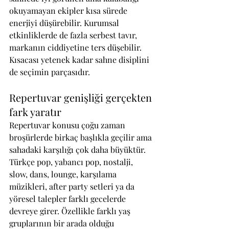
okuyamayan ekipler kısa sürede 
enerjiyi düşürebilir. Kurumsal 
etkinliklerde de fazla serbest tavır, 
markanın ciddiyetine ters düşebilir. 
Kısacası yetenek kadar sahne disiplini 
de seçimin parçasıdır.
Repertuvar genişliği gerçekten 
fark yaratır
Repertuvar konusu çoğu zaman 
broşürlerde birkaç başlıkla geçilir ama 
sahadaki karşılığı çok daha büyüktür. 
Türkçe pop, yabancı pop, nostalji, 
slow, dans, lounge, karşılama 
müzikleri, after party setleri ya da 
yöresel talepler farklı gecelerde 
devreye girer. Özellikle farklı yaş 
gruplarının bir arada olduğu 