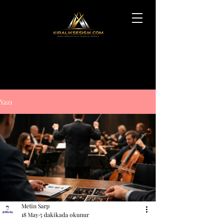
Yazı
Metin Sarp
18 May
5 dakikada okunur