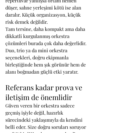
repertuvar yanlışsa ortam hemen 
düşer, sahne yerleşimi kötü ise alan 
daralır. Küçük organizasyon, küçük 
risk demek değildir.
Tam tersine, daha kompakt ama daha 
dikkatli kurgulanmış orkestra 
çözümleri burada çok daha değerlidir. 
Duo, trio ya da mini orkestra 
seçenekleri, doğru ekipmanla 
birleştiğinde hem şık görünür hem de 
alanı boğmadan güçlü etki yaratır.
Referans kadar prova ve 
iletişim de önemlidir
Güven veren bir orkestra sadece 
geçmiş işiyle değil, hazırlık 
sürecindeki yaklaşımıyla da kendini 
belli eder. Size doğru soruları soruyor 